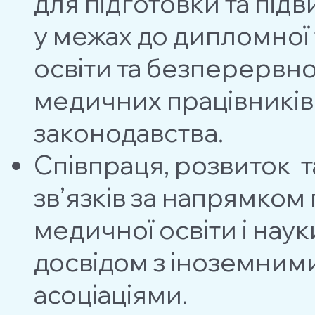
для підготовки та пiдв
у межах до дипломної
освiти та безперервн
медичних працівників
законодавства.
Співпраця, розвиток 
зв’язкiв за напрямком 
медичної освiти і нау
досвiдом з iноземни
асоціаціями.