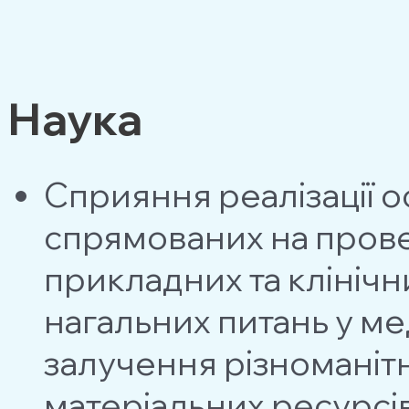
Наука
Сприяння реалiзацiї ос
спрямованих на пров
прикладних та клініч
нагальних питань у м
залучення різноманітн
матерiальних ресурсів