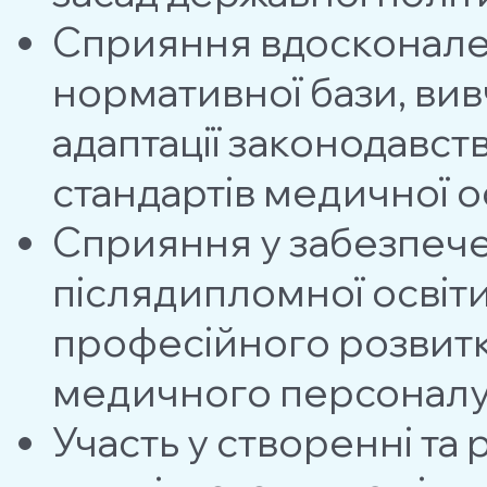
Сприяння вдосконале
нормативної бази, ви
адаптацiї законодавст
стандартів медичної о
Сприяння у забезпече
післядипломної освіт
професiйного розвитку
медичного персонал
Участь у створенні та