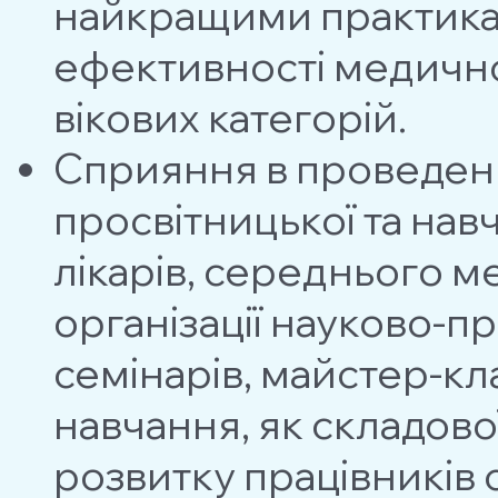
найкращими практика
ефективності медичн
вікових категорій.
Сприяння в проведенн
просвiтницької та нав
лікарів, середнього 
органiзацiї науково-п
семiнарiв, майстер-кл
навчання, як складов
розвитку працівників