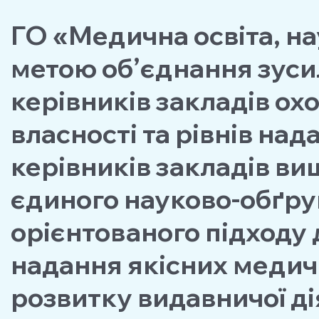
ГО «Медична освіта, на
метою об’єднання зуси
керiвникiв закладiв ох
власності та рiвнiв на
керiвникiв закладiв ви
єдиного науково-обґру
орiєнтованого пiдходу 
надання якiсних медич
розвитку видавничої д