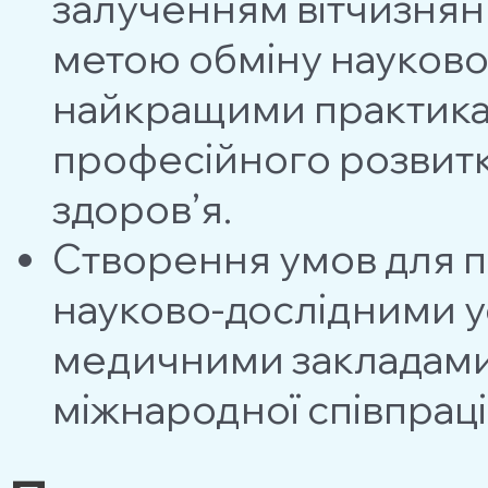
залученням вітчизняни
метою обмiну науково
найкращими практика
професійного розвитк
здоров’я.
Створення умов для пл
науково-дослідними у
медичними закладами 
мiжнародної спiвпрацi