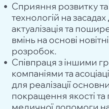
Сприяння розвитку та
технологій на засадах
актуалізація та пошир
вмінь на основі новіт
розробок.
Співпраця з іншими г
компанiями та асоцiац
для реалізації основн
покращення якості та
медичної допомоги н