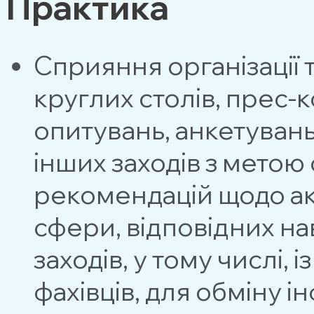
Практика
Сприяння органiзацiї 
круглих столiв, прес-
опитувань, анкетувань
інших заходів з метою
рекомендацiй щодо а
сфери, вiдповiдних н
заходiв, у тому числі,
фахівців, для обмiну i